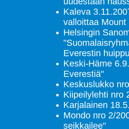
uudestaan haus
Kaleva 3.11.200
valloittaa Mount
Helsingin Sanom
"Suomalaisryhmä
Everestin huipp
Keski-Häme 6.9.
Everestiä"
Keskuslukko nro
Kiipeilylehti nro
Karjalainen 18.5
Mondo nro 2/2007
seikkailee"