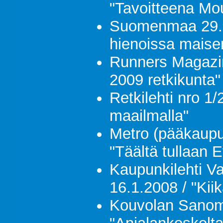
"Tavoitteena Mo
Suomenmaa 29.2
hienoissa maise
Runners Magazin
2009 retkikunta"
Retkilehti nro 1
maailmalla"
Metro (pääkaupu
"Täältä tullaan 
Kaupunkilehti Va
16.1.2008 / "Kii
Kouvolan Sanom