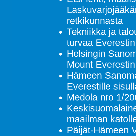
Laskuvarjojääkär
retkikunnasta
Tekniikka ja tal
turvaa Everestin 
Helsingin Sanoma
Mount Everestin 
Hämeen Sanomat
Everestille sisull
Medola nro 1/20
Keskisuomalaine
maailman katoll
Päijät-Hämeen Vi