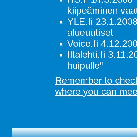
kiipeäminen vaat
YLE.fi 23.1.20
alueuutiset
Voice.fi 4.12.20
Iltalehti.fi 3.1
huipulle"
Remember to check 
where you can meet