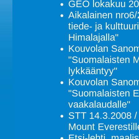
GEO lokakuu 20
Aikalainen nro6
tiede- ja kulttuu
Himalajalla"
Kouvolan Sanom
"Suomalaisten Mo
lykkääntyy"
Kouvolan Sanom
"Suomalaisten Ev
vaakalaudalle"
STT 14.3.2008 /
Mount Everestill
Etsi-lehti, maali