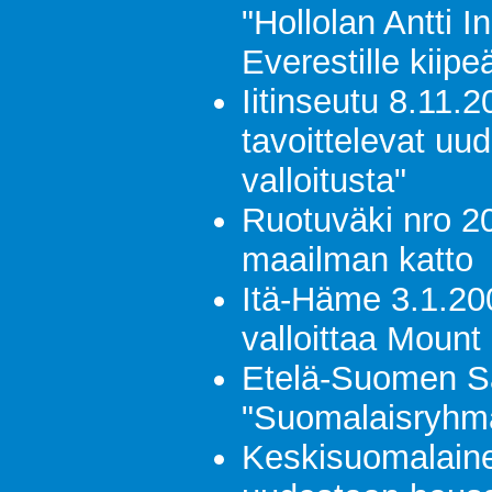
"Hollolan Antti 
Everestille kiipe
Iitinseutu 8.11.2
tavoittelevat uu
valloitusta"
Ruotuväki nro 2
maailman katto
Itä-Häme 3.1.20
valloittaa Mount
Etelä-Suomen S
"Suomalaisryhmä
Keskisuomalaine