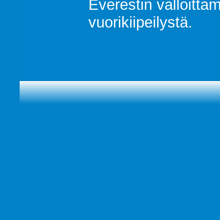
Everestin valloittam
vuorikiipeilystä.