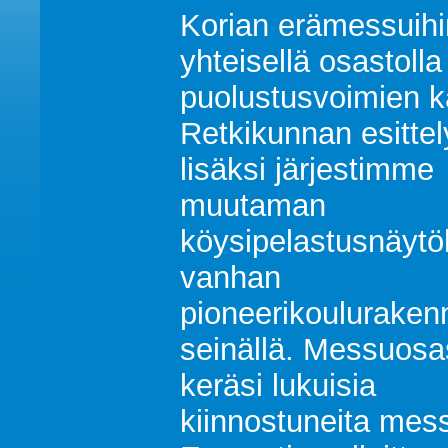
Korian erämessuihi
yhteisellä osastolla
puolustusvoimien k
Retkikunnan esittel
lisäksi järjestimme
muutaman
köysipelastusnäyt
vanhan
pioneerikoulurake
seinällä. Messuos
keräsi lukuisia
kiinnostuneita mes