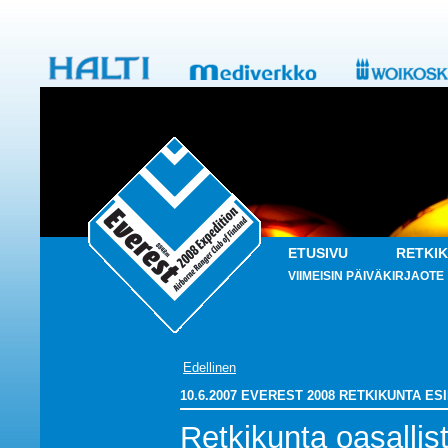
ETUSIVU
RETKI
VIIMEISIN PÄIVÄKIRJAOTE
Edellinen
10.6.2007 EVEREST 2008 RETKIKUNTA E
Retkikunta oasallist