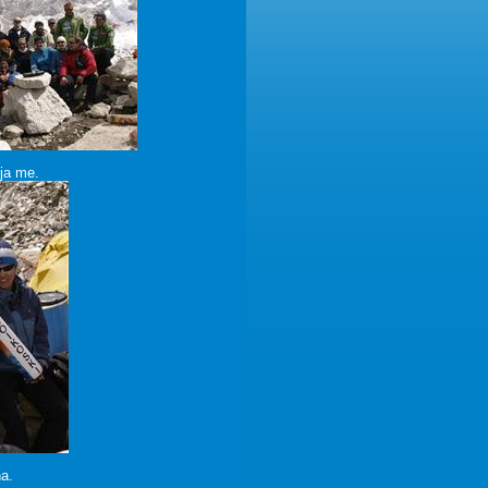
 ja me.
na.