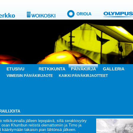
ETUSIVU
RETKIKUNTA
PÄIVÄKIRJA
GALLERIA
VIIMEISIN PÄIVÄKIRJAOTE
KAIKKI PÄIVÄKIRJAOTTEET
ERAILIJOITA
 retkikunnalla jälleen lepopäivä, sillä serakkivyöry
t osan Khumbun reitistä olemattomiin ja Timo ja
at kääntymään takaisin pian lähtönsä jälkeen.