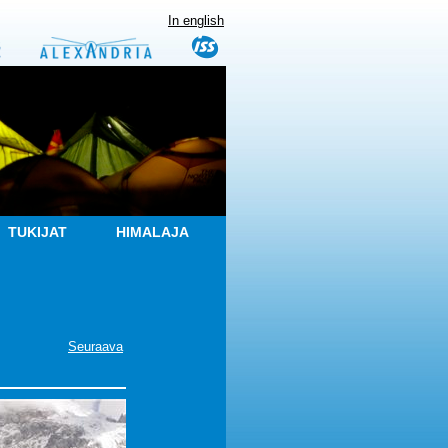
In english
TUKIJAT
HIMALAJA
Seuraava