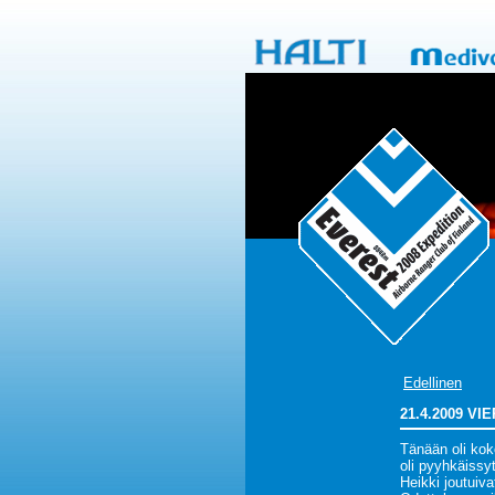
Edellinen
21.4.2009 VI
Tänään oli koko
oli pyyhkäissy
Heikki joutuiv