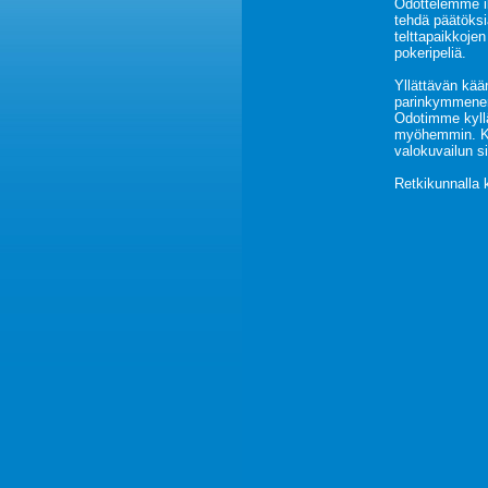
Odottelemme il
tehdä päätöksi
telttapaikkoje
pokeripeliä.
Yllättävän kää
parinkymmenen
Odotimme kyllä
myöhemmin. Kar
valokuvailun si
Retkikunnalla 