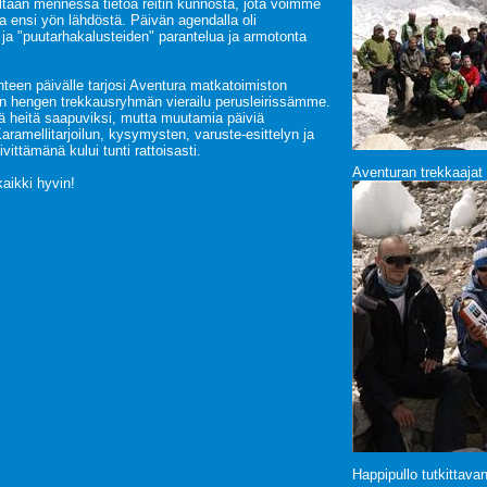
taan mennessä tietoa reitin kunnosta, jota voimme
a ensi yön lähdöstä. Päivän agendalla oli
n ja "puutarhakalusteiden" parantelua ja armotonta
nteen päivälle tarjosi Aventura matkatoimiston
 hengen trekkausryhmän vierailu perusleirissämme.
 heitä saapuviksi, mutta muutamia päiviä
amellitarjoilun, kysymysten, varuste-esittelyn ja
ivittämänä kului tunti rattoisasti.
Aventuran trekkaajat
kaikki hyvin!
Happipullo tutkittava